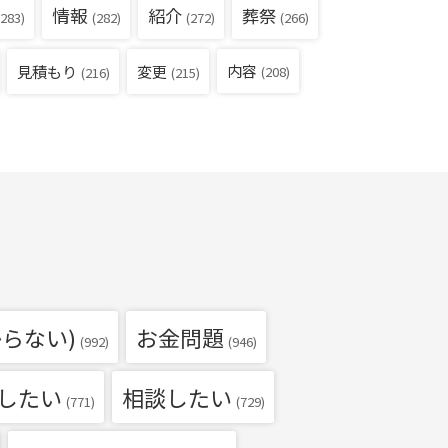
情報
紹介
葬祭
283)
(282)
(272)
(266)
見積もり
内容
変更
(208)
(216)
(215)
らない)
お金問題
(992)
(946)
したい
相談したい
(771)
(729)