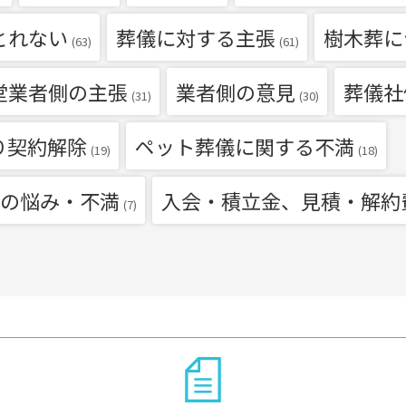
とれない
葬儀に対する主張
樹木葬に
(63)
(61)
堂業者側の主張
業者側の意見
葬儀社
(31)
(30)
り契約解除
ペット葬儀に関する不満
(19)
(18)
の悩み・不満
入会・積立金、見積・解約
(7)