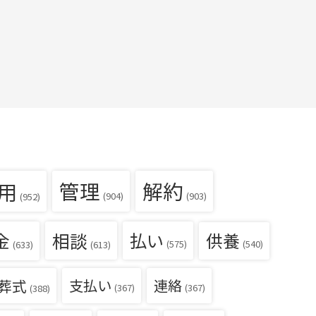
用
管理
解約
(904)
(903)
(952)
金
相談
払い
供養
(540)
(575)
(633)
(613)
葬式
支払い
連絡
(367)
(367)
(388)