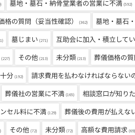
墓地・墓石・納骨堂業者の営業に不満
)
(592)
価格の質問（妥当性確認）
墓地・墓石
(362)
墓じまい
互助会に加入・積立して
1)
(271)
その他
未分類
葬儀価格の質
(227)
(213)
(213)
十分
請求費用を払わなければならない
(192)
葬儀社の営業に不満
相談窓口が知り
(165)
ンセル料に不満
葬儀後の費用が払えな
(129)
その他
未分類
高額な費用請求
)
(72)
(72)
(69