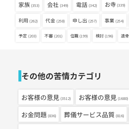
家族
会社
電話
お寺
(339)
(353)
(349)
(342)
利用
代金
申し出
事業
(262)
(258)
(257)
(254)
予定
不審
住職
検討
遺骨
(203)
(201)
(199)
(196)
その他の苦情カテゴリ
お客様の意見
お客様の意見
(3512)
(1680)
お金問題
葬儀サービス品質
(836)
(816)