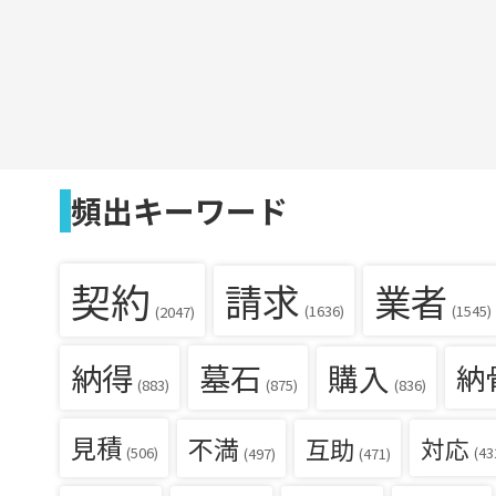
頻出キーワード
契約
請求
業者
(1636)
(1545)
(2047)
納得
墓石
購入
納
(836)
(883)
(875)
見積
不満
互助
対応
(506)
(43
(497)
(471)