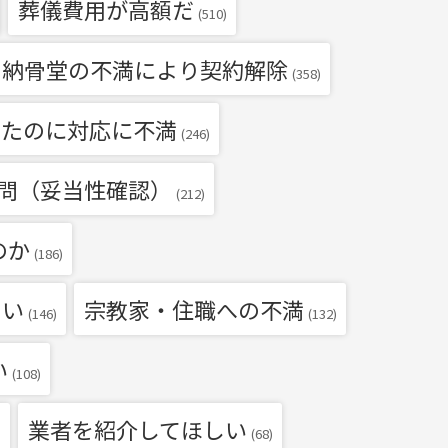
葬儀費用が高額だ
(510)
・納骨堂の不満により契約解除
(358)
いたのに対応に不満
(246)
問（妥当性確認）
(212)
のか
(186)
たい
宗教家・住職への不満
(146)
(132)
い
(108)
業者を紹介してほしい
)
(68)