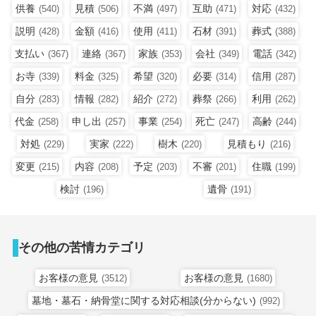
供養
見積
不満
互助
対応
(540)
(506)
(497)
(471)
(432)
説明
金額
使用
石材
葬式
(428)
(416)
(411)
(391)
(388)
支払い
連絡
家族
会社
電話
(367)
(367)
(353)
(349)
(342)
お寺
料金
希望
必要
信用
(339)
(325)
(320)
(314)
(287)
自分
情報
紹介
葬祭
利用
(283)
(282)
(272)
(266)
(262)
代金
申し出
事業
死亡
高齢
(258)
(257)
(254)
(247)
(244)
対処
実家
樹木
見積もり
(229)
(222)
(220)
(216)
変更
内容
予定
不審
住職
(215)
(208)
(203)
(201)
(199)
検討
遺骨
(196)
(191)
その他の苦情カテゴリ
お客様の意見
お客様の意見
(3512)
(1680)
墓地・墓石・納骨堂に関する対応相談(分からない)
(992)