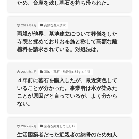
ため、台座を残し墓石を持ち帰られた。
2022年2月
高額な費用請求
両親が他界。墓地建立について葬儀をした
寺院と揉めておりお布施と称して高額な離
檀料を請求されている。対処法は。
2022年2月
墓地・墓石・納骨堂に対する主張
４年前に墓石を購入したが、最近変色して
いることが分かった。事業者は水が染みた
ことが原因だと言っているが、よく分から
ない。
2022年2月
業者を紹介してほしい
生活困窮者だった近親者の納骨のため知人