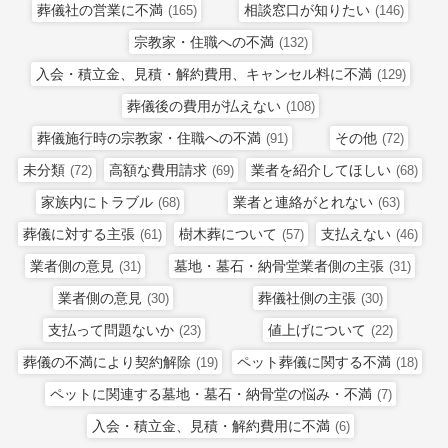
葬儀社の営業に不満
相談窓口が知りたい
(165)
(146)
宗教家・住職への不満
(132)
入会・積立金、見積・解約費用、キャンセル料に不満
(129)
葬儀後の費用が払えない
(108)
葬儀施行時の宗教家・住職への不満
その他
(91)
(72)
未分類
高額な費用請求
業者を紹介してほしい
(72)
(69)
(68)
家族内にトラブル
業者と連絡がとれない
(68)
(63)
葬儀に対する主張
樹木葬について
支払えない
(61)
(57)
(46)
業者側の意見
墓地・墓石・納骨堂業者側の主張
(31)
(31)
業者側の意見
葬儀社側の主張
(30)
(30)
支払って問題ないか
値上げについて
(23)
(22)
葬儀の不満により契約解除
ペット葬儀に関する不満
(19)
(18)
ペットに関連する墓地・墓石・納骨堂の悩み・不満
(7)
入会・積立金、見積・解約費用に不満
(6)