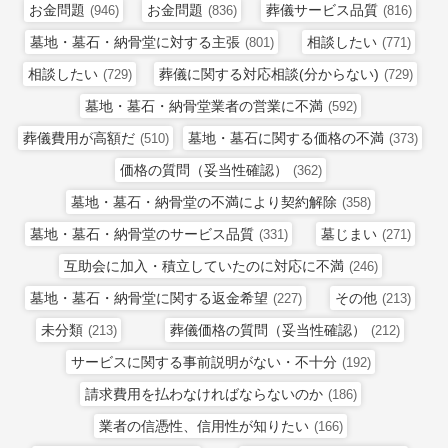
お金問題
お金問題
葬儀サービス品質
(946)
(836)
(816)
墓地・墓石・納骨堂に対する主張
相談したい
(801)
(771)
相談したい
葬儀に関する対応相談(分からない)
(729)
(729)
墓地・墓石・納骨堂業者の営業に不満
(592)
葬儀費用が高額だ
墓地・墓石に関する価格の不満
(510)
(373)
価格の質問（妥当性確認）
(362)
墓地・墓石・納骨堂の不満により契約解除
(358)
墓地・墓石・納骨堂のサービス品質
墓じまい
(331)
(271)
互助会に加入・積立していたのに対応に不満
(246)
墓地・墓石・納骨堂に関する返金希望
その他
(227)
(213)
未分類
葬儀価格の質問（妥当性確認）
(213)
(212)
サービスに関する事前説明がない・不十分
(192)
請求費用を払わなければならないのか
(186)
業者の信憑性、信用性が知りたい
(166)