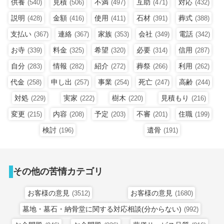
供養
見積
不満
互助
対応
(540)
(506)
(497)
(471)
(432)
説明
金額
使用
石材
葬式
(428)
(416)
(411)
(391)
(388)
支払い
連絡
家族
会社
電話
(367)
(367)
(353)
(349)
(342)
お寺
料金
希望
必要
信用
(339)
(325)
(320)
(314)
(287)
自分
情報
紹介
葬祭
利用
(283)
(282)
(272)
(266)
(262)
代金
申し出
事業
死亡
高齢
(258)
(257)
(254)
(247)
(244)
対処
実家
樹木
見積もり
(229)
(222)
(220)
(216)
変更
内容
予定
不審
住職
(215)
(208)
(203)
(201)
(199)
検討
遺骨
(196)
(191)
その他の苦情カテゴリ
お客様の意見
お客様の意見
(3512)
(1680)
墓地・墓石・納骨堂に関する対応相談(分からない)
(992)