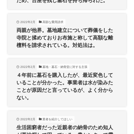
ため、台座を残し墓石を持ち帰られた。
2022年2月
高額な費用請求
両親が他界。墓地建立について葬儀をした
寺院と揉めておりお布施と称して高額な離
檀料を請求されている。対処法は。
2022年2月
墓地・墓石・納骨堂に対する主張
４年前に墓石を購入したが、最近変色して
いることが分かった。事業者は水が染みた
ことが原因だと言っているが、よく分から
ない。
2022年2月
業者を紹介してほしい
生活困窮者だった近親者の納骨のため知人