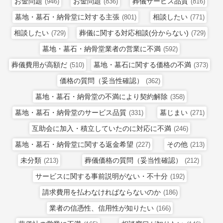
お金問題
お金問題
葬儀サービス品質
(946)
(836)
(816)
墓地・墓石・納骨堂に対する主張
相談したい
(801)
(771)
相談したい
葬儀に関する対応相談(分からない)
(729)
(729)
墓地・墓石・納骨堂業者の営業に不満
(592)
葬儀費用が高額だ
墓地・墓石に関する価格の不満
(510)
(373)
価格の質問（妥当性確認）
(362)
墓地・墓石・納骨堂の不満により契約解除
(358)
墓地・墓石・納骨堂のサービス品質
墓じまい
(331)
(271)
互助会に加入・積立していたのに対応に不満
(246)
墓地・墓石・納骨堂に関する返金希望
その他
(227)
(213)
未分類
葬儀価格の質問（妥当性確認）
(213)
(212)
サービスに関する事前説明がない・不十分
(192)
請求費用を払わなければならないのか
(186)
業者の信憑性、信用性が知りたい
(166)