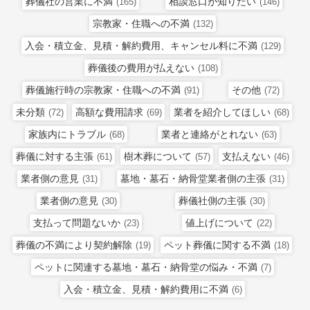
葬儀社の営業に不満
相談窓口が知りたい
(165)
(146)
宗教家・住職への不満
(132)
入会・積立金、見積・解約費用、キャンセル料に不満
(129)
葬儀後の費用が払えない
(108)
葬儀施行時の宗教家・住職への不満
その他
(91)
(72)
未分類
高額な費用請求
業者を紹介してほしい
(72)
(69)
(68)
家族内にトラブル
業者と連絡がとれない
(68)
(63)
葬儀に対する主張
樹木葬について
支払えない
(61)
(57)
(46)
業者側の意見
墓地・墓石・納骨堂業者側の主張
(31)
(31)
業者側の意見
葬儀社側の主張
(30)
(30)
支払って問題ないか
値上げについて
(23)
(22)
葬儀の不満により契約解除
ペット葬儀に関する不満
(19)
(18)
ペットに関連する墓地・墓石・納骨堂の悩み・不満
(7)
入会・積立金、見積・解約費用に不満
(6)