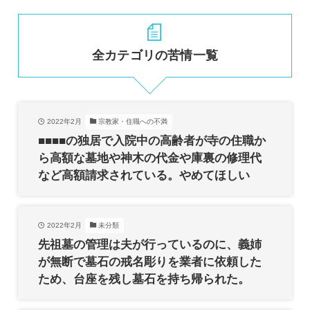
全カテゴリの苦情一覧
2022年2月
宗教家・住職への不満
■■■■の独居で入院中の高齢者が寺の住職か
ら高額な墓地や神木の代金や庫裏の修理代
など高額請求されている。やめてほしい
2022年2月
未分類
先祖墓の管理は夫が行っているのに、義姉
が無断で墓石の戒名彫りを業者に依頼した
ため、台座を残し墓石を持ち帰られた。