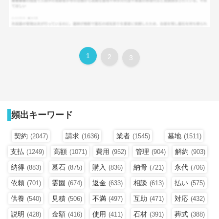
1
2
3
頻出キーワード
契約
請求
業者
墓地
(2047)
(1636)
(1545)
(1511)
支払
高額
費用
管理
解約
(1249)
(1071)
(952)
(904)
(903)
納得
墓石
購入
納骨
永代
(883)
(875)
(836)
(721)
(706)
依頼
霊園
返金
相談
払い
(701)
(674)
(633)
(613)
(575)
供養
見積
不満
互助
対応
(540)
(506)
(497)
(471)
(432)
説明
金額
使用
石材
葬式
(428)
(416)
(411)
(391)
(388)