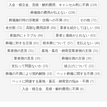
入会・積立金、見積・解約費用、キャンセル料に不満
(129)
葬儀後の費用が払えない
(108)
葬儀施行時の宗教家・住職への不満
その他
(91)
(72)
未分類
高額な費用請求
業者を紹介してほしい
(72)
(69)
(68)
家族内にトラブル
業者と連絡がとれない
(68)
(63)
葬儀に対する主張
樹木葬について
支払えない
(61)
(57)
(46)
業者側の意見
墓地・墓石・納骨堂業者側の主張
(31)
(31)
業者側の意見
葬儀社側の主張
(30)
(30)
支払って問題ないか
値上げについて
(23)
(22)
葬儀の不満により契約解除
ペット葬儀に関する不満
(19)
(18)
ペットに関連する墓地・墓石・納骨堂の悩み・不満
(7)
入会・積立金、見積・解約費用に不満
(6)