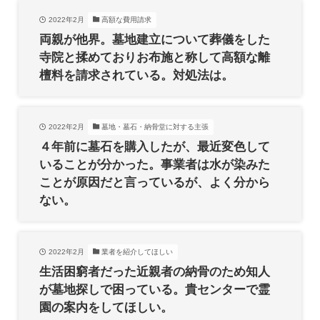
2022年2月
高額な費用請求
両親が他界。墓地建立について葬儀をした
寺院と揉めておりお布施と称して高額な離
檀料を請求されている。対処法は。
2022年2月
墓地・墓石・納骨堂に対する主張
４年前に墓石を購入したが、最近変色して
いることが分かった。事業者は水が染みた
ことが原因だと言っているが、よく分から
ない。
2022年2月
業者を紹介してほしい
生活困窮者だった近親者の納骨のため知人
が墓地探しで困っている。貴センターで霊
園の案内をしてほしい。