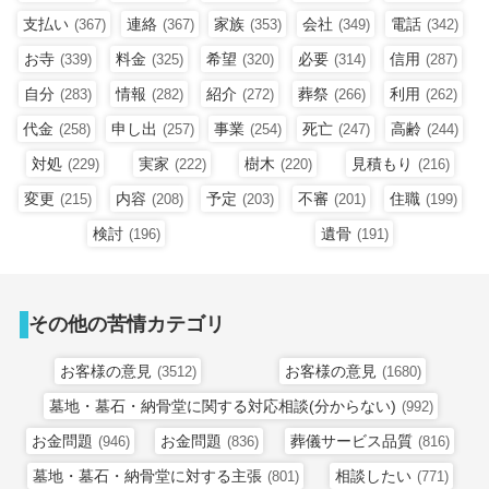
支払い
連絡
家族
会社
電話
(367)
(367)
(353)
(349)
(342)
お寺
料金
希望
必要
信用
(339)
(325)
(320)
(314)
(287)
自分
情報
紹介
葬祭
利用
(283)
(282)
(272)
(266)
(262)
代金
申し出
事業
死亡
高齢
(258)
(257)
(254)
(247)
(244)
対処
実家
樹木
見積もり
(229)
(222)
(220)
(216)
変更
内容
予定
不審
住職
(215)
(208)
(203)
(201)
(199)
検討
遺骨
(196)
(191)
その他の苦情カテゴリ
お客様の意見
お客様の意見
(3512)
(1680)
墓地・墓石・納骨堂に関する対応相談(分からない)
(992)
お金問題
お金問題
葬儀サービス品質
(946)
(836)
(816)
墓地・墓石・納骨堂に対する主張
相談したい
(801)
(771)