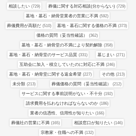
相談したい
葬儀に関する対応相談(分からない)
(729)
(729)
墓地・墓石・納骨堂業者の営業に不満
(592)
葬儀費用が高額だ
墓地・墓石に関する価格の不満
(510)
(373)
価格の質問（妥当性確認）
(362)
墓地・墓石・納骨堂の不満により契約解除
(358)
墓地・墓石・納骨堂のサービス品質
墓じまい
(331)
(271)
互助会に加入・積立していたのに対応に不満
(246)
墓地・墓石・納骨堂に関する返金希望
その他
(227)
(213)
未分類
葬儀価格の質問（妥当性確認）
(213)
(212)
サービスに関する事前説明がない・不十分
(192)
請求費用を払わなければならないのか
(186)
業者の信憑性、信用性が知りたい
(166)
葬儀社の営業に不満
相談窓口が知りたい
(165)
(146)
宗教家・住職への不満
(132)