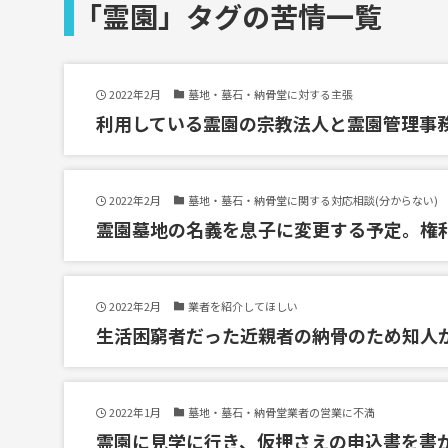
「霊園」タグの苦情一覧
2022年2月
墓地・墓石・納骨堂に対する主張
利用している霊園の宗教法人と霊園管理事
2022年2月
墓地・墓石・納骨堂に関する対応相談(分からない)
霊園墓地の名義を息子に変更する予定。権
2022年2月
業者を紹介してほしい
生活困窮者だった近親者の納骨のため知人
2022年1月
墓地・墓石・納骨堂業者の営業に不満
霊園に見学に行き、仮押さえの申込書を書