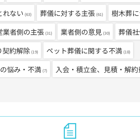
とれない
葬儀に対する主張
樹木葬に
(63)
(61)
堂業者側の主張
業者側の意見
葬儀社
(31)
(30)
り契約解除
ペット葬儀に関する不満
(19)
(18)
の悩み・不満
入会・積立金、見積・解約
(7)