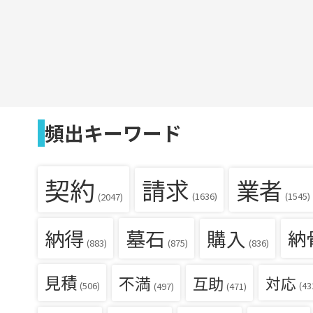
頻出キーワード
契約
請求
業者
(1636)
(1545)
(2047)
納得
墓石
購入
納
(836)
(883)
(875)
見積
不満
互助
対応
(506)
(43
(497)
(471)