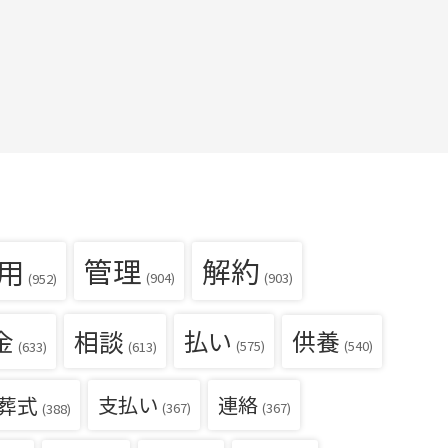
用
管理
解約
(904)
(903)
(952)
金
相談
払い
供養
(540)
(575)
(633)
(613)
葬式
支払い
連絡
(367)
(367)
(388)