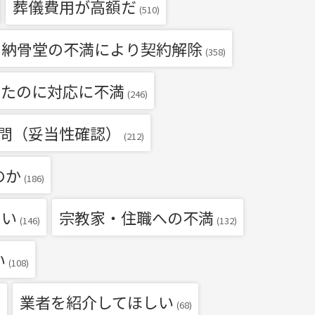
葬儀費用が高額だ
(510)
・納骨堂の不満により契約解除
(358)
いたのに対応に不満
(246)
問（妥当性確認）
(212)
のか
(186)
たい
宗教家・住職への不満
(146)
(132)
い
(108)
業者を紹介してほしい
)
(68)