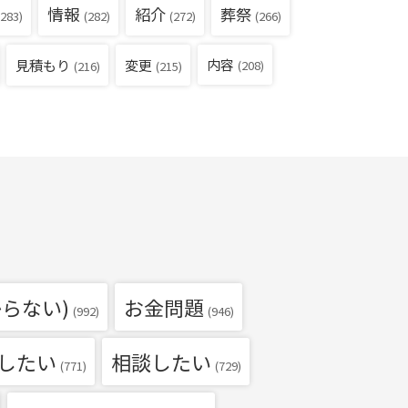
情報
紹介
葬祭
283)
(282)
(272)
(266)
見積もり
内容
変更
(208)
(216)
(215)
らない)
お金問題
(992)
(946)
したい
相談したい
(771)
(729)