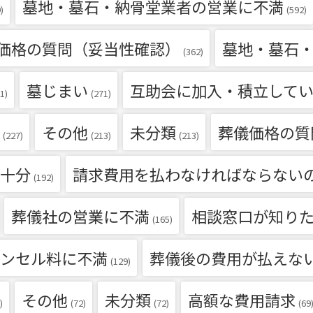
墓地・墓石・納骨堂業者の営業に不満
)
(592)
価格の質問（妥当性確認）
墓地・墓石
(362)
墓じまい
互助会に加入・積立して
1)
(271)
その他
未分類
葬儀価格の質
(227)
(213)
(213)
十分
請求費用を払わなければならない
(192)
葬儀社の営業に不満
相談窓口が知り
(165)
ンセル料に不満
葬儀後の費用が払えな
(129)
その他
未分類
高額な費用請求
)
(72)
(72)
(69